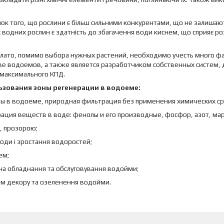
унок того, що рослини є більш сильними конкурентами, що не залиша
 водних рослин є здатність до збагачення води киснем, що сприяє р
плато, помимо выбора нужных растений, необходимо учесть много ф
тве водоемов, а также является разработчиком собственных систем
максимального КПД.
зования зоны регенерации в водоеме:
ы в водоеме, природная фильтрация без применения химических ср
ция веществ в воде: фенолы и его производные, фосфор, азот, марг
, прозорою;
оди і зростання водоростей;
ем;
а обладнання та обслуговування водойми;
м декору та озеленення водойми.