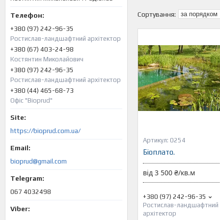
+380 (97) 242-96-35
Ростислав-ландшафтний архітектор
+380 (67) 403-24-98
Костянтин Миколайович
+380 (97) 242-96-35
Ростислав-ландшафтний архітектор
+380 (44) 465-68-73
Офіс "Bioprud"
https://bioprud.com.ua/
0254
Біоплато.
bioprud@gmail.com
від 3 500 ₴/кв.м
067 4032498
+380 (97) 242-96-35
Ростислав-ландшафтний
архітектор