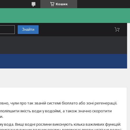
Кошик
Знайти
вно, чули про так званій системі біоплато або зоні регенерації.
 поліпшити якість води у водоймі, а також значно скоротити
и.
 вода. Вищі водні рослини виконують кілька важливих функцій:
икористання вищих водних рослин допомагає проти цвітіння води і