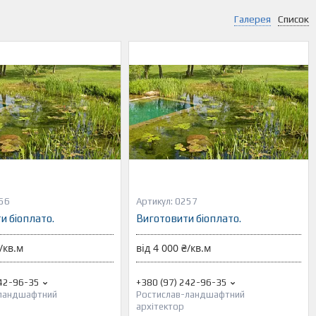
Галерея
Список
56
0257
и біоплато.
Виготовити біоплато.
/кв.м
від 4 000 ₴/кв.м
242-96-35
+380 (97) 242-96-35
-ландшафтний
Ростислав-ландшафтний
архітектор