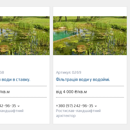
68
0269
 води в ставку.
Фільтрація води у водоймі.
/кв.м
від 4 000 ₴/кв.м
242-96-35
+380 (97) 242-96-35
-ландшафтний
Ростислав-ландшафтний
архітектор