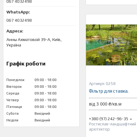
067 4032498
067 4032498
Анны Ахматовой 39-А, Київ,
Україна
Графік роботи
Понеділок
09:00
18:00
0258
Вівторок
09:00
18:00
Фільтр для ставка.
Середа
09:00
18:00
Четвер
09:00
18:00
від 3 000 ₴/кв.м
Пʼятниця
09:00
18:00
Субота
Вихідний
+380 (97) 242-96-35
Неділя
Вихідний
Ростислав-ландшафтний
архітектор