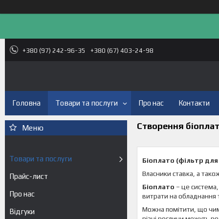
+380 (97) 242-96-35
+380 (67) 403-24-98
Головна
Товари та послуги
Про нас
Контакти
Створення біоплат
Товари та послуги
Біоплато (фільтр для
Власники ставка, а також
Прайс-лист
Біоплато
– це система,
Про нас
витрати на обладнання 
Можна помітити, що чим
Відгуки
різні рослини можуть ро