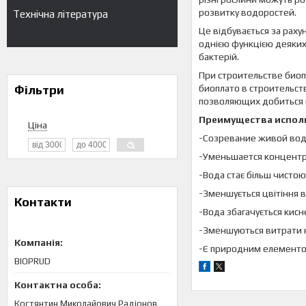
розвитку водоростей.
Технічна література
Це відбувається за рах
однією функцією деяких
бактерій.
При строительстве био
Фільтри
биоплато в строительс
позволяющих добиться 
Преимущества исполь
Ціна
-Созревание живой вод
-Уменьшается концентра
-Вода стає більш чистою
-Зменшується цвітіння в
Контакти
-Вода збагачується кисн
-Зменшуються витрати н
-Є природним елементо
BIOPRUD
Костянтин Миколайович Радіонов