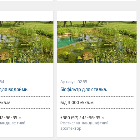
64
0265
 для водойми.
Біофільтр для ставка.
/кв.м
від 3 000 ₴/кв.м
242-96-35
+380 (97) 242-96-35
-ландшафтний
Ростислав-ландшафтний
архітектор