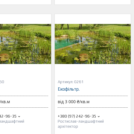
60
0261
Екофільтр.
/кв.м
від 3 000 ₴/кв.м
242-96-35
+380 (97) 242-96-35
-ландшафтний
Ростислав-ландшафтний
архітектор