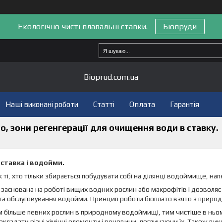
Екологічно чисті плавальні ставки.
Біопруди
Bioprud.com.ua
Наші виконані роботи
Статті
Оплата
Гарантія
о, зони регенгерації для очищення води в ставку.
 ставка і водойми.
 ті, хто тільки збирається побудувати собі на ділянці водоймище, напе
 заснована на роботі вищих водних рослин або макрофітів і дозволяє
та обслуговування водойми. Принцип роботи біоплато взято з природ
 більше певних рослин в природному водоймищі, тим чистіше в ньому
зкладати різні хімічні елементи і речовини, поглинаючи їх. Також в