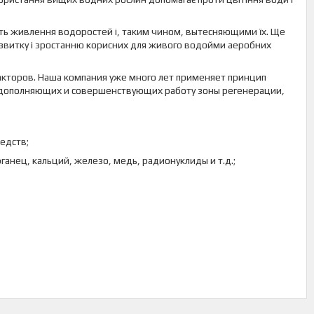
ють живлення водоростей і, таким чином, вытесняющими їх. Ще
озвитку і зростанню корисних для живого водойми аеробних
акторов. Наша компания уже много лет применяет принцип
, дополняющих и совершенствующих работу зоны регенерации,
едств;
анец, кальций, железо, медь, радионуклиды и т.д.;