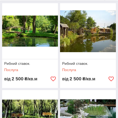
характеристики його дна, природну кормову базу. Потім
визначитися з видом разводимой риби та обсягами
зариблення ставу
Рибний ставок.
Рибний ставок.
Послуга
Послуга
2 500
2 500
від
₴/кв.м
від
₴/кв.м