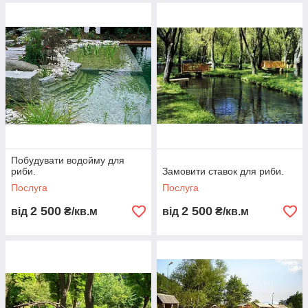
Побудувати водойму для
риби.
Замовити ставок для риби.
Послуга
Послуга
2 500
2 500
від
₴/кв.м
від
₴/кв.м