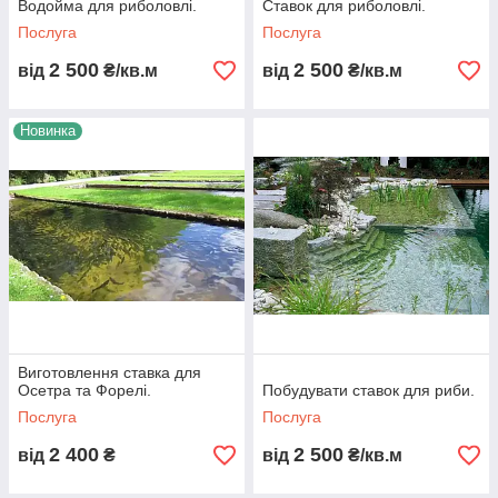
Водойма для риболовлі.
Ставок для риболовлі.
Послуга
Послуга
2 500
2 500
від
₴/кв.м
від
₴/кв.м
Новинка
Виготовлення ставка для
Осетра та Форелі.
Побудувати ставок для риби.
Послуга
Послуга
2 400
2 500
від
₴
від
₴/кв.м