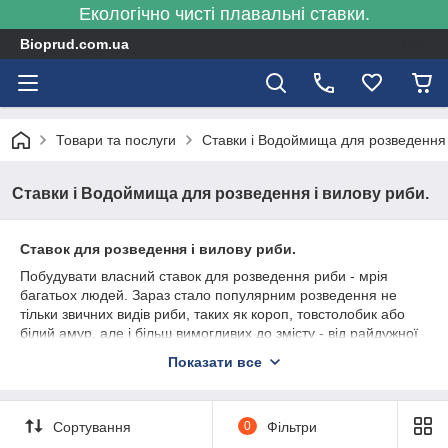
Екологічно чисті плавальні ставки.
Bioprud.com.ua
Товари та послуги
Ставки і Водоймища для розведення 
Ставки і Водоймища для розведення і вилову риби.
Ставок для розведення і вилову риби.
Побудувати власний ставок для розведення риби - мрія
багатьох людей. Зараз стало популярним розведення не
тільки звичних видів риби, таких як короп, товстолобик або
білий амур, але і більш вимогливих до змісту - від райдужної
форелі до декоративних видів.
Показати все
Рибу, звичайно, можна зарибнити в будь ставок, але все ж
краще ретельно розрахувати параметри свого ставка для
розведення риби або звернутися до фахівців з рибницьких
Сортування
0
Фільтри
господарств. Важливо визначити глибину ставка,