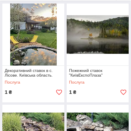
Декоративний ставок в с.
Пожежний ставок
Лісове. Київська область.
"КиївЕкспоПлаза"
Послуга
Послуга
1
1
₴
₴