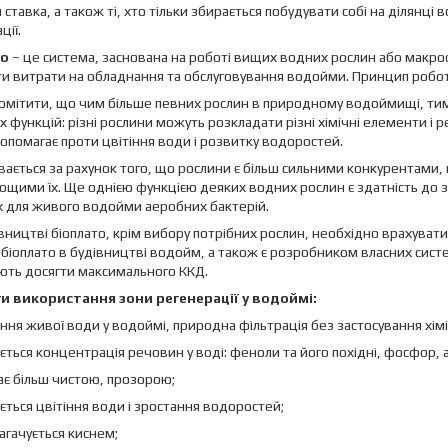
 ставка, а також ті, хто тільки збирається побудувати собі на ділянці
ції.
то
– це система, заснована на роботі вищих водних рослин або макрофі
и витрати на обладнання та обслуговування водойми. Принцип робот
мітити, що чим більше певних рослин в природному водоймищі, тим 
 функцій: різні рослини можуть розкладати різні хімічні елементи і
опомагає проти цвітіння води і розвитку водоростей.
вається за рахунок того, що рослини є більш сильними конкурентами
щими їх. Ще однією функцією деяких водних рослин є здатність до з
 для живого водойми аеробних бактерій.
вництві біоплато, крім вибору потрібних рослин, необхідно врахувати
біоплато в будівництві водойм, а також є розробником власних сист
ють досягти максимального ККД.
и використання зони регенерації у водоймі:
ння живої води у водоймі, природна фільтрація без застосування хімі
ться концентрація речовин у воді: феноли та його похідні, фосфор, аз
ає більш чистою, прозорою;
ться цвітіння води і зростання водоростей;
агачується киснем;