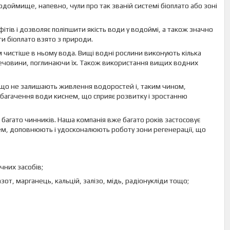
 водоймище, напевно, чули про так званій системі біоплато або зоні
тів і дозволяє поліпшити якість води у водоймі, а також значно
и біоплато взято з природи.
чистіше в ньому вода. Вищі водні рослини виконують кілька
 речовини, поглинаючи їх. Також використання вищих водних
, що не залишають живлення водоростей і, таким чином,
багачення води киснем, що сприяє розвитку і зростанню
 багато чинників. Наша компанія вже багато років застосовує
ем, доповнюють і удосконалюють роботу зони регенерації, що
чних засобів;
от, марганець, кальцій, залізо, мідь, радіонукліди тощо;