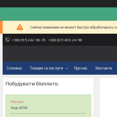
Сейчас компания не может быстро обрабатывать за
+380 (97) 242-96-35
+380 (67) 403-24-98
Головна
Товари та послуги
Про нас
Контакти
Побудувати біоплато.
Послуга
Код:
0256