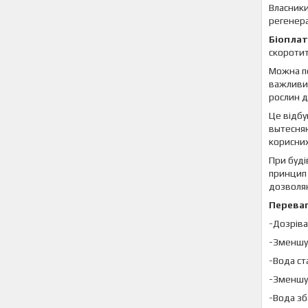
Власники
регенера
Біопла
скоротит
Можна по
важливих
рослин д
Це відбу
вытесняю
корисних
При буді
принцип 
дозволя
Переваг
-Дозріва
-Зменшує
-Вода ст
-Зменшує
-Вода зб