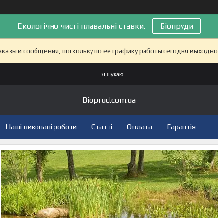
Екологічно чисті плавальні ставки.
Біопруди
казы и сообщения, поскольку по ее графику работы сегодня выходно
Bioprud.com.ua
Наші виконані роботи
Статті
Оплата
Гарантія