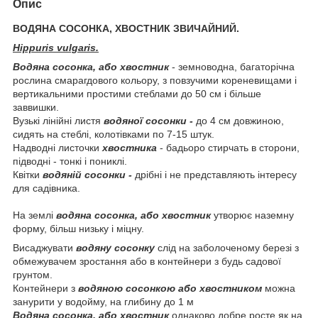
Опис
ВОДЯНА СОСОНКА, ХВОСТНИК ЗВИЧАЙНИЙ.
Hippuris vulgaris.
Водяна сосонка, або хвостник
- земноводна, багаторічна
рослина смарагдового кольору, з повзучими кореневищами і
вертикальними простими стеблами до 50 см і більше
заввишки.
Вузькі лінійні листя
водяної сосонки -
до 4 см довжиною,
сидять на стеблі, колотівками по 7-15 штук.
Надводні листочки
хвостника
- бадьоро стирчать в сторони,
підводні - тонкі і пониклі.
Квітки
водяній сосонки -
дрібні і не представляють інтересу
для садівника.
На землі
водяна сосонка, або хвостник
утворює наземну
форму, більш низьку і міцну.
Висаджувати
водяну сосонку
слід на заболоченому березі з
обмежувачем зростання або в контейнери з будь садової
грунтом.
Контейнери з
водяною сосонкою або хвостником
можна
занурити у водойму, на глибину до 1 м
Водяна сосонка, або хвостник
однаково добре росте як на