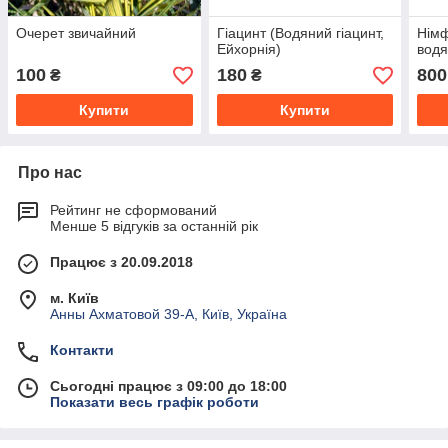
Очерет звичайний
Гіацинт (Водяний гіацинт,
Німф
Ейхорнія)
водя
100
180
800
₴
₴
Купити
Купити
Про нас
Рейтинг не сформований
Менше 5 відгуків за останній рік
Працює з 20.09.2018
м. Київ
Анны Ахматовой 39-А, Київ, Україна
Контакти
Сьогодні працює з 09:00 до 18:00
Показати весь графік роботи