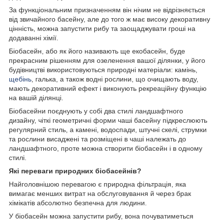
За функціональним призначенням він нічим не відрізняється
від звичайного басейну, але до того ж має високу декоративну
цінність, можна запустити рибу та заощаджувати гроші на
додаванні хімії.
Біобасейн, або як його називають ще екобасейн, буде
прекрасним рішенням для озеленення вашої ділянки, у його
будівництві використовуються природні матеріали: камінь,
щебінь
, галька, а також водні рослини, що очищають воду,
мають декоративний ефект і виконують рекреаційну функцію
на вашій ділянці.
Біобасейни поєднують у собі два стилі ландшафтного
дизайну, чіткі геометричні форми чаші басейну підкреслюють
регулярний стиль, а камені, водоспади, штучні скелі, струмки
та рослини висаджені та розміщені в чаші належать до
ландшафтного, проте можна створити біобасейн і в одному
стилі.
Які переваги природних біобасейнів?
Найголовнішою перевагою є природна фільтрація, яка
вимагає менших витрат на обслуговування й через брак
хімікатів абсолютно безпечна для людини.
У біобасейн можна запустити рибу, вона почуватиметься