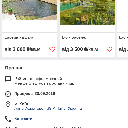
Басейн на дачу.
Біо - Басейн.
Еко 
3 000
3 500
від
₴/кв.м
від
₴/кв.м
від
Про нас
Рейтинг не сформований
Менше 5 відгуків за останній рік
Працює з 20.09.2018
м. Київ
Анны Ахматовой 39-А, Київ, Україна
Контакти