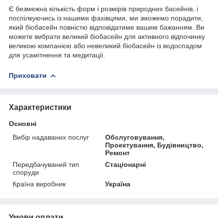
Є безмежна кількість форм і розмірів природних басейнів, і
поспілкуючись із нашими фахівцями, ми зможемо порадити,
який біобасейн повністю відповідатиме вашим бажанням. Ви
можете вибрати великий біобасейн для активного відпочинку
великою компанією або невеликий біобасейн із водоспадом
для усамітнення та медитації.
Приховати
Характеристики
Основні
Вибір надаваних послуг
Обслуговування,
Проектування, Будівництво,
Ремонт
Передбачуваний тип
Стаціонарні
споруди
Країна виробник
Україна
Умови оплати