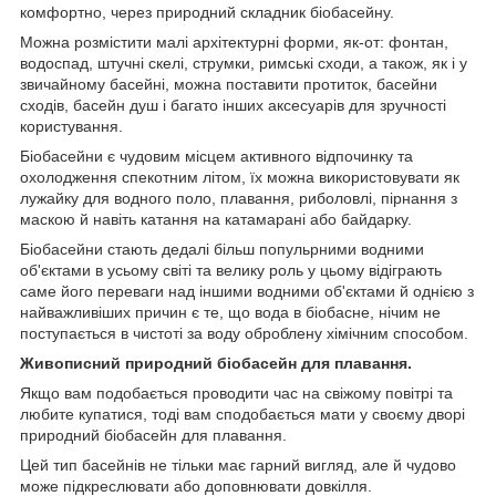
комфортно, через природний складник біобасейну.
Можна розмістити малі архітектурні форми, як-от: фонтан,
водоспад, штучні скелі, струмки, римські сходи, а також, як і у
звичайному басейні, можна поставити протиток, басейни
сходів, басейн душ і багато інших аксесуарів для зручності
користування.
Біобасейни є чудовим місцем активного відпочинку та
охолодження спекотним літом, їх можна використовувати як
лужайку для водного поло, плавання, риболовлі, пірнання з
маскою й навіть катання на катамарані або байдарку.
Біобасейни стають дедалі більш попульрними водними
об'єктами в усьому світі та велику роль у цьому відіграють
саме його переваги над іншими водними об'єктами й однією з
найважливіших причин є те, що вода в біобасне, нічим не
поступається в чистоті за воду оброблену хімічним способом.
Живописний природний біобасейн для плавання.
Якщо вам подобається проводити час на свіжому повітрі та
любите купатися, тоді вам сподобається мати у своєму дворі
природний біобасейн для плавання.
Цей тип басейнів не тільки має гарний вигляд, але й чудово
може підкреслювати або доповнювати довкілля.