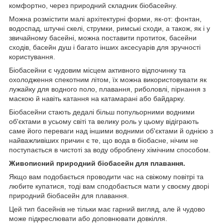
комфортно, через природний складник біобасейну.
Можна розмістити малі архітектурні форми, як-от: фонтан,
водоспад, штучні скелі, струмки, римські сходи, а також, як і у
звичайному басейні, можна поставити протиток, басейни
сходів, басейн душ і багато інших аксесуарів для зручності
користування.
Біобасейни є чудовим місцем активного відпочинку та
охолодження спекотним літом, їх можна використовувати як
лужайку для водного поло, плавання, риболовлі, пірнання з
маскою й навіть катання на катамарані або байдарку.
Біобасейни стають дедалі більш попульорними водними
об'єктами в усьому світі та велику роль у цьому відіграють
саме його переваги над іншими водними об'єктами й однією з
найважливіших причин є те, що вода в біобасне, нічим не
поступається в чистоті за воду оброблену хімічним способом.
Живописний природний біобасейн для плавання.
Якщо вам подобається проводити час на свіжому повітрі та
любите купатися, тоді вам сподобається мати у своєму дворі
природний біобасейн для плавання.
Цей тип басейнів не тільки має гарний вигляд, але й чудово
може підкреслювати або доповнювати довкілля.