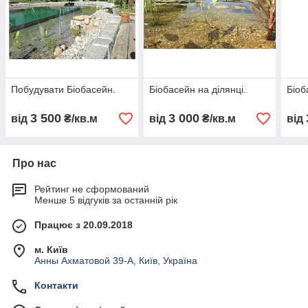
Побудувати Біобасейн.
Біобасейн на ділянці.
Біоб
3 500
3 000
від
₴/кв.м
від
₴/кв.м
від
Про нас
Рейтинг не сформований
Менше 5 відгуків за останній рік
Працює з 20.09.2018
м. Київ
Анны Ахматовой 39-А, Київ, Україна
Контакти