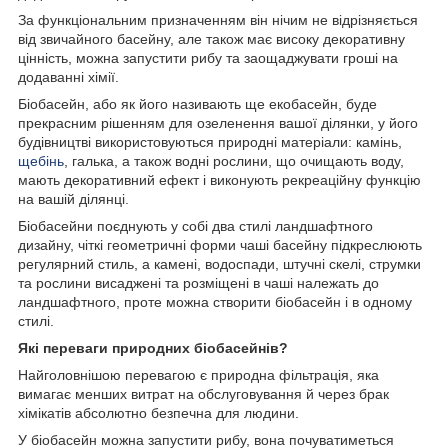
За функціональним призначенням він нічим не відрізняється
від звичайного басейну, але також має високу декоративну
цінність, можна запустити рибу та заощаджувати гроші на
додаванні хімії.
Біобасейн, або як його називають ще екобасейн, буде
прекрасним рішенням для озеленення вашої ділянки, у його
будівництві використовуються природні матеріали: камінь,
щебінь
, галька, а також водні рослини, що очищають воду,
мають декоративний ефект і виконують рекреаційну функцію
на вашій ділянці.
Біобасейни поєднують у собі два стилі ландшафтного
дизайну, чіткі геометричні форми чаші басейну підкреслюють
регулярний стиль, а камені, водоспади, штучні скелі, струмки
та рослини висаджені та розміщені в чаші належать до
ландшафтного, проте можна створити біобасейн і в одному
стилі.
Які переваги природних біобасейнів?
Найголовнішою перевагою є природна фільтрація, яка
вимагає менших витрат на обслуговування й через брак
хімікатів абсолютно безпечна для людини.
У біобасейн можна запустити рибу, вона почуватиметься