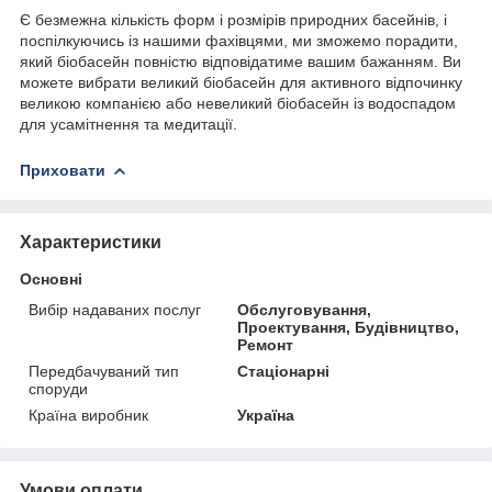
Є безмежна кількість форм і розмірів природних басейнів, і
поспілкуючись із нашими фахівцями, ми зможемо порадити,
який біобасейн повністю відповідатиме вашим бажанням. Ви
можете вибрати великий біобасейн для активного відпочинку
великою компанією або невеликий біобасейн із водоспадом
для усамітнення та медитації.
Приховати
Характеристики
Основні
Вибір надаваних послуг
Обслуговування,
Проектування, Будівництво,
Ремонт
Передбачуваний тип
Стаціонарні
споруди
Країна виробник
Україна
Умови оплати