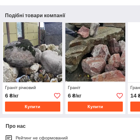
Подібні товари компанії
Граніт річковий
Граніт
Гран
6
6
14
₴/кг
₴/кг
₴
Купити
Купити
Про нас
Рейтинг не сформований