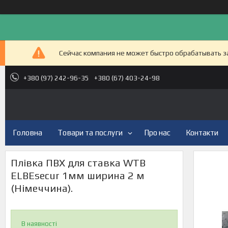
Сейчас компания не может быстро обрабатывать за
+380 (97) 242-96-35
+380 (67) 403-24-98
Головна
Товари та послуги
Про нас
Контакти
Плівка ПВХ для ставка WTB
ELBEsecur 1мм ширина 2 м
(Німеччина).
В наявності