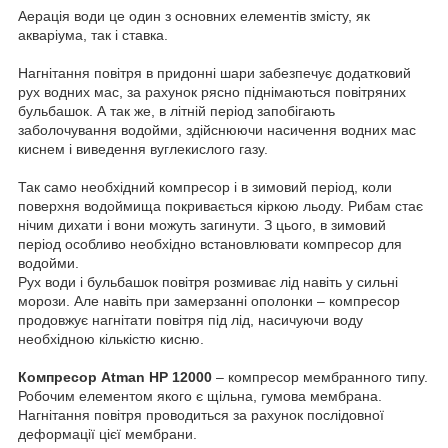
Аерація води це один з основних елементів змісту, як
акваріума, так і ставка.
Нагнітання повітря в придонні шари забезпечує додатковий
рух водних мас, за рахунок рясно піднімаються повітряних
бульбашок. А так же, в літній період запобігають
заболочування водойми, здійснюючи насичення водних мас
киснем і виведення вуглекислого газу.
Так само необхідний компресор і в зимовий період, коли
поверхня водоймища покривається кіркою льоду. Рибам стає
нічим дихати і вони можуть загинути. З цього, в зимовий
період особливо необхідно встановлювати компресор для
водойми.
Рух води і бульбашок повітря розмиває лід навіть у сильні
морози. Але навіть при замерзанні ополонки – компресор
продовжує нагнітати повітря під лід, насичуючи воду
необхідною кількістю кисню.
Компресор Atman HP
12000
– компресор мембранного типу.
Робочим елементом якого є щільна, гумова мембрана.
Нагнітання повітря проводиться за рахунок послідовної
деформації цієї мембрани.