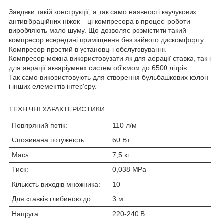
Завдяки такій конструкції, а так само наявності каучукових
антивібраційних ніжок – ці компресора в процесі роботи
виробляють мало шуму. Що дозволяє розмістити такий
компресор всередині приміщення без зайвого дискомфорту.
Компресор простий в установці і обслуговуванні.
Компресор можна використовувати як для аерації ставка, так і
для аерації акваріумних систем об'ємом до 6500 літрів.
Так само використовують для створення бульбашкових колон
і інших елементів інтер'єру.
ТЕХНІЧНІ ХАРАКТЕРИСТИКИ
Повітряний потік:
110 л/м
Споживана потужність:
60 Вт
Маса:
7,5 кг
Тиск:
0,038 МРа
Кількість виходів множника:
10
Для ставків глибиною до
3 м
Напруга:
220-240 В