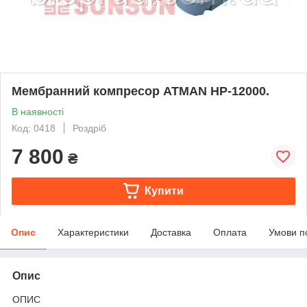
Мембранний компресор ATMAN HP-12000.
В наявності
Код: 0418
Роздріб
7 800
₴
Купити
Опис
Характеристики
Доставка
Оплата
Умови п
Опис
ОПИС