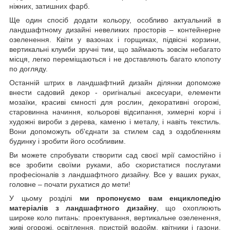
ніжних, затишних фарб.
Ще один спосіб додати кольору, особливо актуальний в
ландшафтному дизайні невеликих просторів – контейнерне
озеленення. Квіти у вазонах і горщиках, підвісні корзини,
вертикальні клумби зручні тим, що займають зовсім небагато
місця, легко переміщаються і не доставляють багато клопоту
по догляду.
Останній штрих в ландшафтний дизайн ділянки допоможе
внести садовий декор - оригінальні аксесуари, елементи
мозаїки, красиві ємності для рослин, декоративні огорожі,
старовинна начиння, кольорові відсипання, химерні корчі і
художні вироби з дерева, каменю і металу, і навіть текстиль.
Вони допоможуть об'єднати за стилем сад з оздобленням
будинку і зробити його особливим.
Ви можете спробувати створити сад своєї мрії самостійно і
все зробити своїми руками, або скористатися послугами
професіоналів з ландшафтного дизайну. Все у ваших руках,
головне – почати рухатися до мети!
У цьому розділі
ми пропонуємо вам енциклопедію
матеріалів з ландшафтного дизайну
, що охоплюють
широке коло питань: проектування, вертикальне озеленення,
живі огорожі, освітлення, пристрій водойм, квітники і газони,