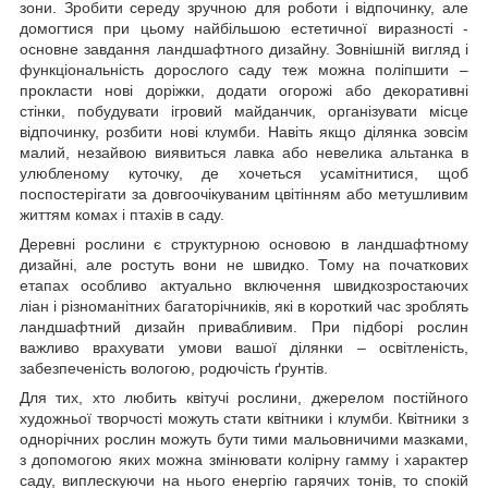
зони. Зробити середу зручною для роботи і відпочинку, але
домогтися при цьому найбільшою естетичної виразності -
основне завдання ландшафтного дизайну. Зовнішній вигляд і
функціональність дорослого саду теж можна поліпшити –
прокласти нові доріжки, додати огорожі або декоративні
стінки, побудувати ігровий майданчик, організувати місце
відпочинку, розбити нові клумби. Навіть якщо ділянка зовсім
малий, незайвою виявиться лавка або невелика альтанка в
улюбленому куточку, де хочеться усамітнитися, щоб
поспостерігати за довгоочікуваним цвітінням або метушливим
життям комах і птахів в саду.
Деревні рослини є структурною основою в ландшафтному
дизайні, але ростуть вони не швидко. Тому на початкових
етапах особливо актуально включення швидкозростаючих
ліан і різноманітних багаторічників, які в короткий час зроблять
ландшафтний дизайн привабливим. При підборі рослин
важливо врахувати умови вашої ділянки – освітленість,
забезпеченість вологою, родючість ґрунтів.
Для тих, хто любить квітучі рослини, джерелом постійного
художньої творчості можуть стати квітники і клумби. Квітники з
однорічних рослин можуть бути тими мальовничими мазками,
з допомогою яких можна змінювати колірну гамму і характер
саду, виплескуючи на нього енергію гарячих тонів, то спокій