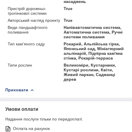
насаджень
Пристрій дорожньо-
True
тропінкової системи
Авторський нагляд проекту
True
Види ландшафтного
Напівавтоматична система,
поливання
Автоматична система, Ручні
системи поливання
Тип кам'яного саду
Рокарий, Альпійська гірка,
Японський сад, Мініатюрний
альпінарій, Підпірна кам'яна
стінка, Рокарій-терраса
Типи рослин
Великоміри, Кустарники,
Кустарі рослини, Квіти,
Живий паркан, Саджанці
дерев
Приховати
Умови оплати
Надання послуги тільки по передоплаті.
Оплата на рахунок