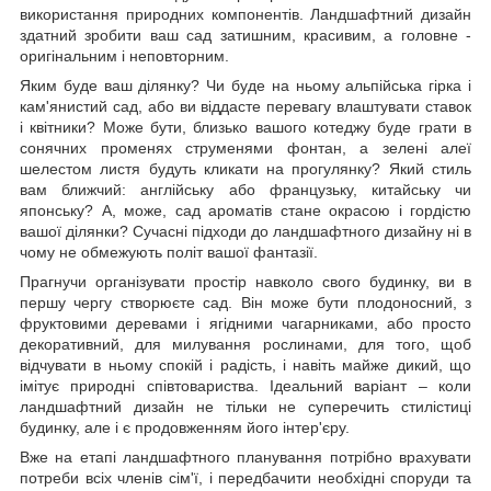
використання природних компонентів. Ландшафтний дизайн
здатний зробити ваш сад затишним, красивим, а головне -
оригінальним і неповторним.
Яким буде ваш ділянку? Чи буде на ньому альпійська гірка і
кам'янистий сад, або ви віддасте перевагу влаштувати ставок
і квітники? Може бути, близько вашого котеджу буде грати в
сонячних променях струменями фонтан, а зелені алеї
шелестом листя будуть кликати на прогулянку? Який стиль
вам ближчий: англійську або французьку, китайську чи
японську? А, може, сад ароматів стане окрасою і гордістю
вашої ділянки? Сучасні підходи до ландшафтного дизайну ні в
чому не обмежують політ вашої фантазії.
Прагнучи організувати простір навколо свого будинку, ви в
першу чергу створюєте сад. Він може бути плодоносний, з
фруктовими деревами і ягідними чагарниками, або просто
декоративний, для милування рослинами, для того, щоб
відчувати в ньому спокій і радість, і навіть майже дикий, що
імітує природні співтовариства. Ідеальний варіант – коли
ландшафтний дизайн не тільки не суперечить стилістиці
будинку, але і є продовженням його інтер'єру.
Вже на етапі ландшафтного планування потрібно врахувати
потреби всіх членів сім'ї, і передбачити необхідні споруди та