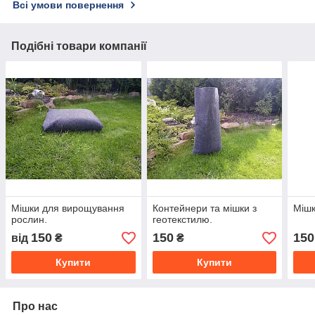
Всі умови повернення
Подібні товари компанії
Мішки для вирощування
Контейнери та мішки з
Мішк
рослин.
геотекстилю.
150
150
150
від
₴
₴
Купити
Купити
Про нас