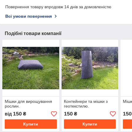
Повернення товару впродовж 14 днів за домовленістю
Всі умови повернення
Подібні товари компанії
Мішки для вирощування
Контейнери та мішки з
Мішк
рослин.
геотекстилю.
150
150
150
від
₴
₴
Купити
Купити