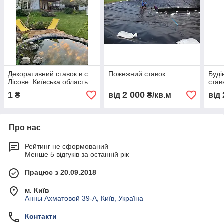
Декоративний ставок в с.
Пожежний ставок.
Буді
Лісове. Київська область.
ставк
1
2 000
₴
від
₴/кв.м
від
Про нас
Рейтинг не сформований
Менше 5 відгуків за останній рік
Працює з 20.09.2018
м. Київ
Анны Ахматовой 39-А, Київ, Україна
Контакти