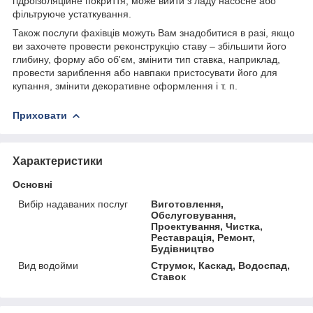
гідроізоляційне покриття, може вийти з ладу насосне або
фільтруюче устаткування.
Також послуги фахівців можуть Вам знадобитися в разі, якщо
ви захочете провести реконструкцію ставу – збільшити його
глибину, форму або об'єм, змінити тип ставка, наприклад,
провести зариблення або навпаки пристосувати його для
купання, змінити декоративне оформлення і т. п.
Приховати
Характеристики
Основні
Вибір надаваних послуг
Виготовлення,
Обслуговування,
Проектування, Чистка,
Реставрація, Ремонт,
Будівництво
Вид водойми
Струмок, Каскад, Водоспад,
Ставок