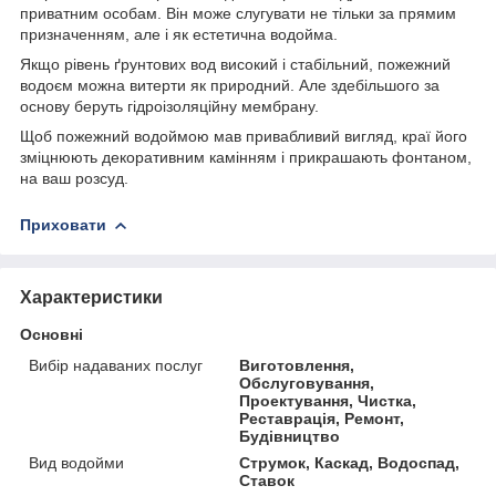
приватним особам. Він може слугувати не тільки за прямим
призначенням, але і як естетична водойма.
Якщо рівень ґрунтових вод високий і стабільний, пожежний
водоєм можна витерти як природний. Але здебільшого за
основу беруть гідроізоляційну мембрану.
Щоб пожежний водоймою мав привабливий вигляд, краї його
зміцнюють декоративним камінням і прикрашають фонтаном,
на ваш розсуд.
Приховати
Характеристики
Основні
Вибір надаваних послуг
Виготовлення,
Обслуговування,
Проектування, Чистка,
Реставрація, Ремонт,
Будівництво
Вид водойми
Струмок, Каскад, Водоспад,
Ставок