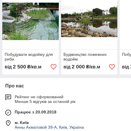
Побудувати водойму для
Будівництво пожежних
Побу
риби.
водойм.
2 500
2 000
від
₴/кв.м
від
₴/кв.м
від
Про нас
Рейтинг не сформований
Менше 5 відгуків за останній рік
Працює з 20.09.2018
м. Київ
Анны Ахматовой 39-А, Київ, Україна