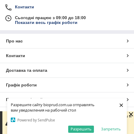
Контакти
Сьогодні працює з 09:00 до 18:00
Показати весь графік роботи
Про нас
Контакти
Доставка та оплата
Графік роботи
Повна версія сайту
×
Разрешите сайту bioprud.com.ua отправлять
вам уведомления на рабочий стол
Сайт створено на маркетплейсі
Prom.ua
Сейчас компания не может быстро обрабатывать заказы и
Powered by SendPulse
сообщения, поскольку по ее графику работы сегодня
выходной. Ваша заявка будет обработана в ближайший
Разрешить
Запретить
Політика конфіденційності
рабочий день.