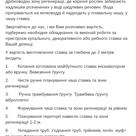
дрібноводну зону регенерації, де коріння рослин забирають
надлишки розчинених у воді шкідливих речовин. Вода
прогрівається на мілководді й надходить у плавальну чашу, у
чашу ставка.
Звертайтеся до нас, і ми Вам розповімо вартість,
підберемо необхідне обладнання та виконай роботи за
пристроєм купального, декоративного або рибного ставка на
Вашій ділянці.
У вартість виготовлення ставка за глибини до 2 метрів
входить:
1. Копання котлована майбутнього ставка екскаватором
або вручну. Вивезення ґрунту.
2. Чисте ручне планування чаші ставка та зони
регенерації.
3. Ручна трамбування ґрунту. Трамбівка ґрунту
віброплитої.
4. Формування чаші ставка та зони регенерації за рівнем.
5. Планування території навколо ставка та зони
регенерації 1-2 м.
6. Укладання труб, з'єднання труб, трійників, колін, муфт
та інших фасонних елементів.