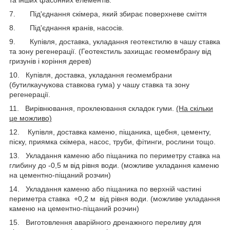
7. Під'єднання скімера, який збирає поверхневе сміття
8. Під'єднання кранів, насосів.
9. Купівля, доставка, укладання геотекстилю в чашу ставка
та зону регенерації. (Геотекстиль захищає геомембрану від
гризунів і коріння дерев)
10. Купівля, доставка, укладання геомембрани
(бутилкаучукова ставкова гума) у чашу ставка та зону
регенерації.
11. Вирівнювання, проклеювання складок гуми.
(На скільки
це можливо)
12. Купівля, доставка каменю, піщаника, щебня, цементу,
піску, приямка скімера, насос, труби, фітинги, рослини тощо.
13. Укладання каменю або піщаника по периметру ставка на
глибину до -0,5 м від рівня води. (можливе укладання каменю
на цементно-піщаний розчин)
14. Укладання каменю або піщаника по верхній частині
периметра ставка +0,2 м від рівня води. (можливе укладання
каменю на цементно-піщаний розчин)
15. Виготовлення аварійного дренажного переливу для