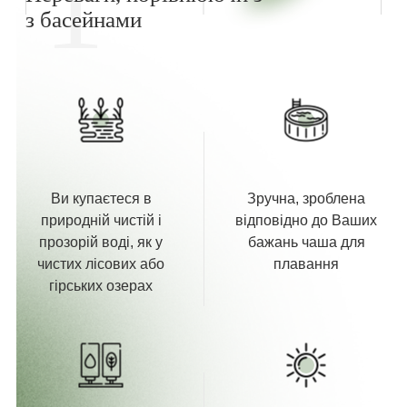
1
з басейнами
Ви купаєтеся в
Зручна, зроблена
природній чистій і
відповідно до Ваших
прозорій воді, як у
бажань чаша для
чистих лісових або
плавання
гірських озерах