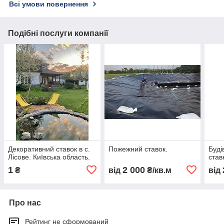
Всі умови повернення
Подібні послуги компанії
Декоративний ставок в с.
Пожежний ставок.
Буді
Лісове. Київська область.
ставк
1
2 000
₴
від
₴/кв.м
від
Про нас
Рейтинг не сформований