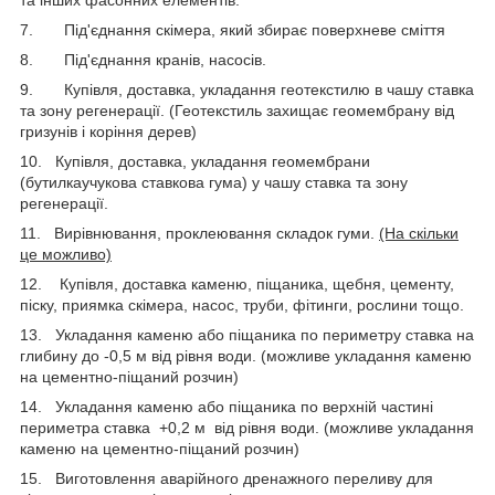
7. Під'єднання скімера, який збирає поверхневе сміття
8. Під'єднання кранів, насосів.
9. Купівля, доставка, укладання геотекстилю в чашу ставка
та зону регенерації. (Геотекстиль захищає геомембрану від
гризунів і коріння дерев)
10. Купівля, доставка, укладання геомембрани
(бутилкаучукова ставкова гума) у чашу ставка та зону
регенерації.
11. Вирівнювання, проклеювання складок гуми.
(На скільки
це можливо)
12. Купівля, доставка каменю, піщаника, щебня, цементу,
піску, приямка скімера, насос, труби, фітинги, рослини тощо.
13. Укладання каменю або піщаника по периметру ставка на
глибину до -0,5 м від рівня води. (можливе укладання каменю
на цементно-піщаний розчин)
14. Укладання каменю або піщаника по верхній частині
периметра ставка +0,2 м від рівня води. (можливе укладання
каменю на цементно-піщаний розчин)
15. Виготовлення аварійного дренажного переливу для