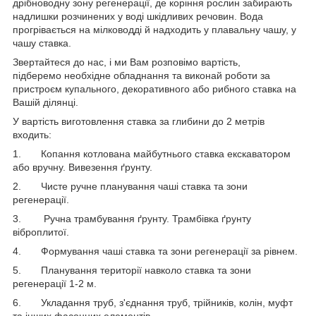
дрібноводну зону регенерації, де коріння рослин забирають
надлишки розчинених у воді шкідливих речовин. Вода
прогрівається на мілководді й надходить у плавальну чашу, у
чашу ставка.
Звертайтеся до нас, і ми Вам розповімо вартість,
підберемо необхідне обладнання та виконай роботи за
пристроєм купального, декоративного або рибного ставка на
Вашій ділянці.
У вартість виготовлення ставка за глибини до 2 метрів
входить:
1. Копання котлована майбутнього ставка екскаватором
або вручну. Вивезення ґрунту.
2. Чисте ручне планування чаші ставка та зони
регенерації.
3. Ручна трамбування ґрунту. Трамбівка ґрунту
віброплитої.
4. Формування чаші ставка та зони регенерації за рівнем.
5. Планування території навколо ставка та зони
регенерації 1-2 м.
6. Укладання труб, з'єднання труб, трійників, колін, муфт
та інших фасонних елементів.