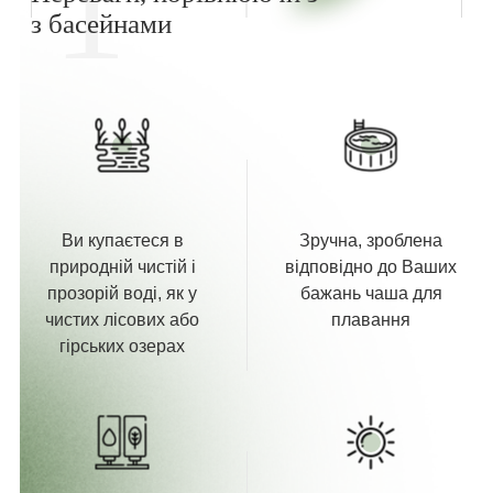
1
з басейнами
Ви купаєтеся в
Зручна, зроблена
природній чистій і
відповідно до Ваших
прозорій воді, як у
бажань чаша для
чистих лісових або
плавання
гірських озерах