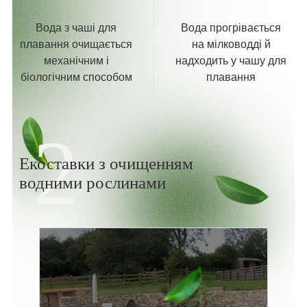
Вода з чаші для
Вода прогрівається
плавання очищається
на мілководді й
механічним і
надходить у чашу для
біологічним способом
плавання
2
Екоставки з очищенням
водними рослинами