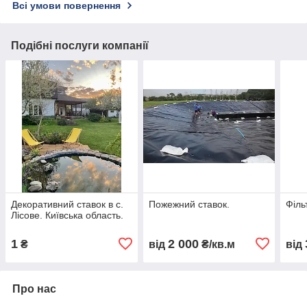
Всі умови повернення
Подібні послуги компанії
Декоративний ставок в с.
Пожежний ставок.
Філь
Лісове. Київська область.
1
2 000
₴
від
₴/кв.м
від
Про нас