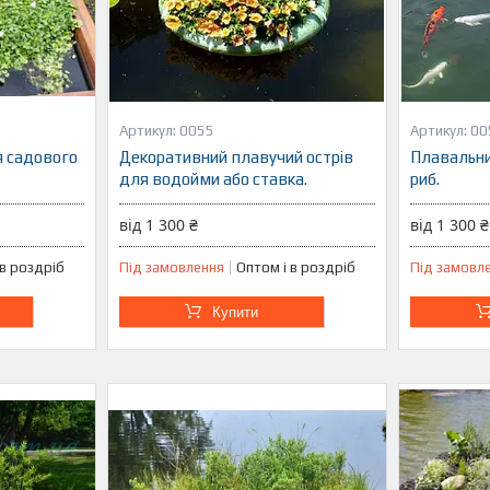
0055
00
я садового
Декоративний плавучий острів
Плавальни
для водойми або ставка.
риб.
від 1 300 ₴
від 1 300 ₴
 в роздріб
Під замовлення
Оптом і в роздріб
Під замовл
Купити