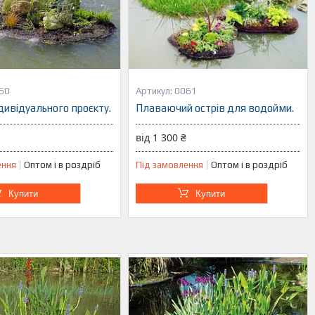
60
0061
ндивідуального проєкту.
Плаваючий острів для водойми.
від 1 300 ₴
ення
Оптом і в роздріб
Під замовлення
Оптом і в роздріб
Купити
Купити