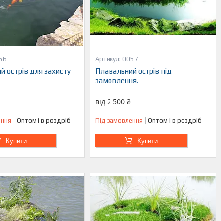
56
0057
й острів для захисту
Плавальний острів під
замовлення.
від 2 500 ₴
ення
Оптом і в роздріб
Під замовлення
Оптом і в роздріб
Купити
Купити