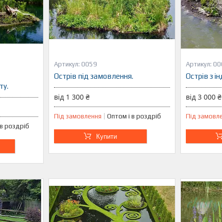
0059
00
Острів під замовлення.
Острів з і
ту.
від 1 300 ₴
від 3 000 ₴
Під замовлення
Оптом і в роздріб
Під замовл
 в роздріб
Купити