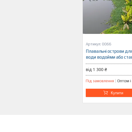
0066
Плавальні острови дл
води водойми або ста
від 1 300 ₴
Під замовлення
Оптом і
Купити