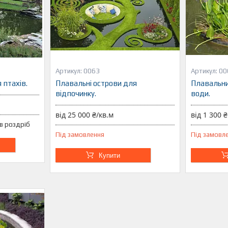
0063
00
 птахів.
Плавальні острови для
Плавальни
відпочинку.
води.
від 25 000 ₴/кв.м
від 1 300 ₴
 в роздріб
Під замовлення
Під замовл
Купити