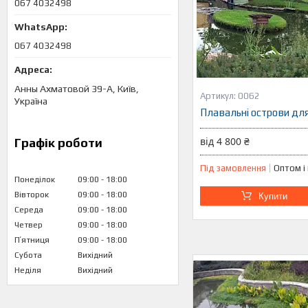
067 4032498
067 4032498
Анны Ахматовой 39-А, Київ,
0062
Україна
Плавальні острови для
від 4 800 ₴
Графік роботи
Під замовлення
Оптом і
Понеділок
09:00
18:00
Вівторок
09:00
18:00
Купити
Середа
09:00
18:00
Четвер
09:00
18:00
Пʼятниця
09:00
18:00
Субота
Вихідний
Неділя
Вихідний