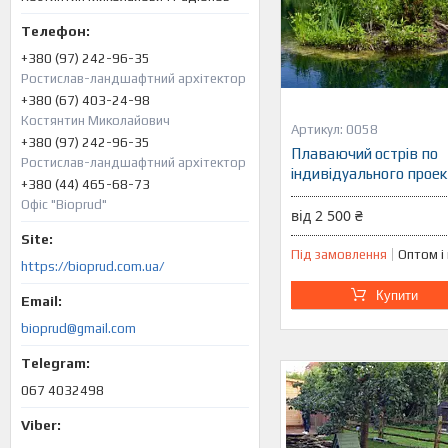
+380 (97) 242-96-35
Ростислав-ландшафтний архітектор
+380 (67) 403-24-98
Костянтин Миколайович
0058
+380 (97) 242-96-35
Плаваючий острів по
Ростислав-ландшафтний архітектор
індивідуального проек
+380 (44) 465-68-73
Офіс "Bioprud"
від 2 500 ₴
Під замовлення
Оптом і
https://bioprud.com.ua/
Купити
bioprud@gmail.com
067 4032498