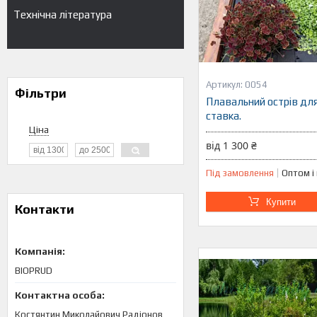
Технічна література
0054
Фільтри
Плавальний острів дл
ставка.
Ціна
від 1 300 ₴
Під замовлення
Оптом і
Купити
Контакти
BIOPRUD
Костянтин Миколайович Радіонов